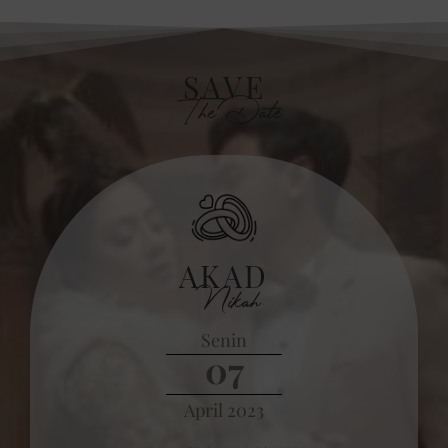
SAVE
The Date
AKAD
Nikah
Senin
07
April 2023