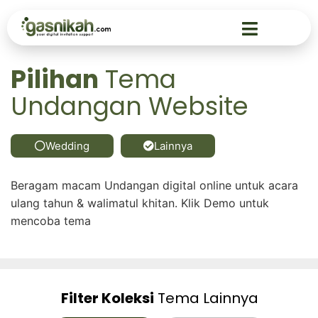
Pilihan
Tema
Undangan Website
Wedding
Lainnya
Beragam macam Undangan digital online untuk acara
ulang tahun & walimatul khitan. Klik Demo untuk
mencoba tema
Filter Koleksi
Tema Lainnya