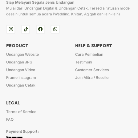
Siap Melayani Segala Jenis Undangan
Mulai dari Undangan Digital & Undangan Cetak. Tersedia ratusan model
desain untuk semua acara (Wedding, Khitan, Aqiqah dan lain-lain)
PRODUCT
HELP & SUPPORT
Undangan Website
Cara Pembelian
Undangan JPG
Testimoni
Undangan Video
Customer Services
Frame Instagram
Join Mitra / Reseller
Undangan Cetak
LEGAL
Terms of Service
FAQ
Payment Support :