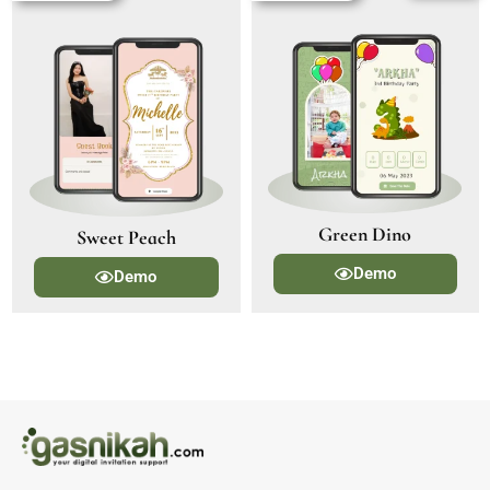
Green Dino
Sweet Peach
Demo
Demo