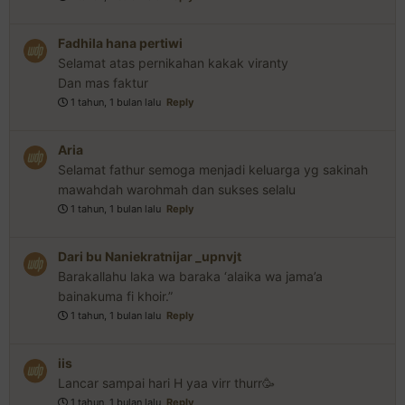
Fadhila hana pertiwi
Selamat atas pernikahan kakak viranty
Dan mas faktur
1 tahun, 1 bulan lalu
Reply
Aria
Selamat fathur semoga menjadi keluarga yg sakinah
mawahdah warohmah dan sukses selalu
1 tahun, 1 bulan lalu
Reply
Dari bu Naniekratnijar _upnvjt
Barakallahu laka wa baraka ‘alaika wa jama’a
bainakuma fi khoir.”
1 tahun, 1 bulan lalu
Reply
iis
Lancar sampai hari H yaa virr thurr🥳
1 tahun, 1 bulan lalu
Reply