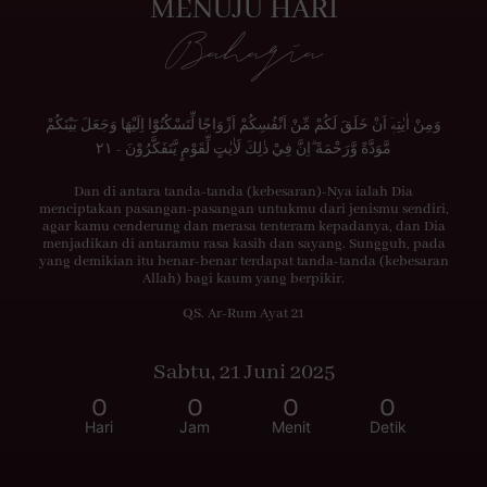
MENUJU HARI
Bahagia
وَمِنْ اٰيٰتِهٖٓ اَنْ خَلَقَ لَكُمْ مِّنْ اَنْفُسِكُمْ اَزْوَاجًا لِّتَسْكُنُوْٓا اِلَيْهَا وَجَعَلَ بَيْنَكُمْ
مَّوَدَّةً وَّرَحْمَةً ۗاِنَّ فِيْ ذٰلِكَ لَاٰيٰتٍ لِّقَوْمٍ يَّتَفَكَّرُوْنَ - ٢١
Dan di antara tanda-tanda (kebesaran)-Nya ialah Dia
menciptakan pasangan-pasangan untukmu dari jenismu sendiri,
agar kamu cenderung dan merasa tenteram kepadanya, dan Dia
menjadikan di antaramu rasa kasih dan sayang. Sungguh, pada
yang demikian itu benar-benar terdapat tanda-tanda (kebesaran
Allah) bagi kaum yang berpikir.
QS. Ar-Rum Ayat 21
Sabtu, 21 Juni 2025
0
0
0
0
Hari
Jam
Menit
Detik