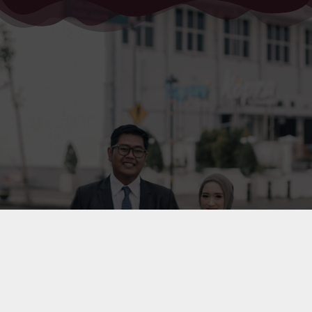
Merupakan suatu kehormatan dan kebahagiaan bagi kami, apabila
Bapak/Ibu/Saudara/i, berkenan hadir dalam acara bahagia ini dan
memberikan doa restu kepada kami.