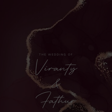
THE WEDDING OF
Viranty
&
Fathur