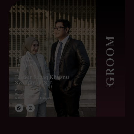
GROOM
Fathur
Fathur Razaq Khusnu
Syahputra, S.T.
THE
Putra Pertama Dari
Bapak H. Soeparno, S.E.
& Ibu Hj. Khusnul Hariyati