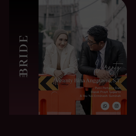
BRIDE
Viranty
THE
Viranty Bina Anggraeni, S.T.
Putri Pertama Dari
Bapak Prayit Sugiarto
& Ibu Yuli Erminasih Suminah