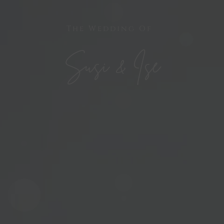
The Wedding Of
Susi & Ise
THE WEDDING OF
Susi