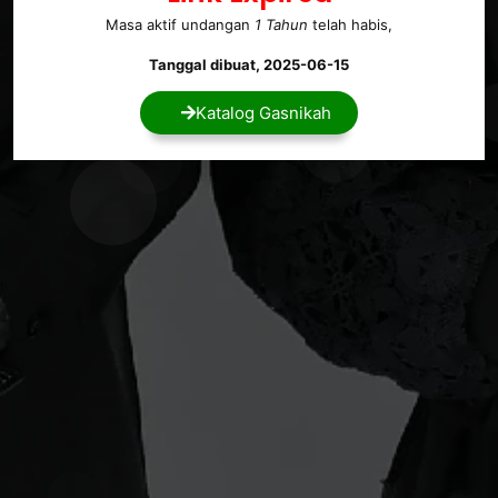
Masa aktif undangan
1 Tahun
telah habis,
Tanggal dibuat, 2025-06-15
Katalog Gasnikah
MENUJU HARI
Bahagia
Dan di antara tanda-tanda (kebesaran)-Nya ialah Dia
menciptakan pasangan-pasangan untukmu dari jenismu sendiri,
agar kamu cenderung dan merasa tenteram kepadanya, dan Dia
menjadikan di antaramu rasa kasih dan sayang. Sungguh, pada
yang demikian itu benar-benar terdapat tanda-tanda (kebesaran
Allah) bagi kaum yang berpikir.
QS. Ar-Rum Ayat 21