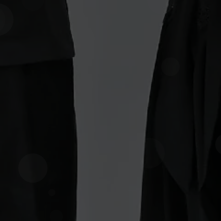
Jumat, 20 Juni 2025
0
0
0
0
Hari
Jam
Menit
Detik
Tambahkan Ke Kalender
KEDUA
MEMPELAI