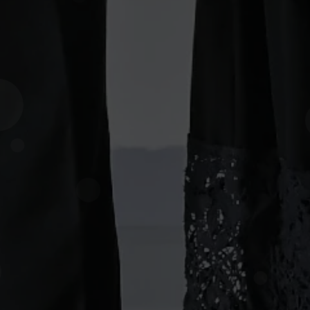
AssalamualaikumWr. Wb. Dengan memohon Rahmat dan
Ridho Allah SWT yang telah menciptakan makhluk-Nya secara
berpasang-pasangan, Kami bermaksud mengundang
Bapak/Ibu/Saudara/i untuk menghadiri acara pernikahan
kami
BRIDE
Susi