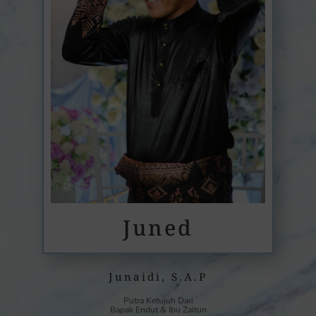
Juned
Junaidi, S.A.P
Putra Ketujuh Dari
Bapak Endut & Ibu Zaitun