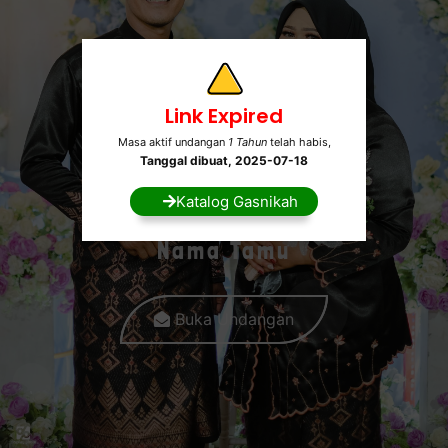
Link Expired
Masa aktif undangan
1 Tahun
telah habis,
7188-01-007099-50-4
Tanggal dibuat, 2025-07-18
a.n PUTRI RAHMADANI
Kepada Yth
Katalog Gasnikah
Salin Rekening
Bapak/Ibu/Saudara/i
Nama Tamu
KADO FISIK
Kirim kado fisik ke alamat kami :
Buka Undangan
Salin Alamat