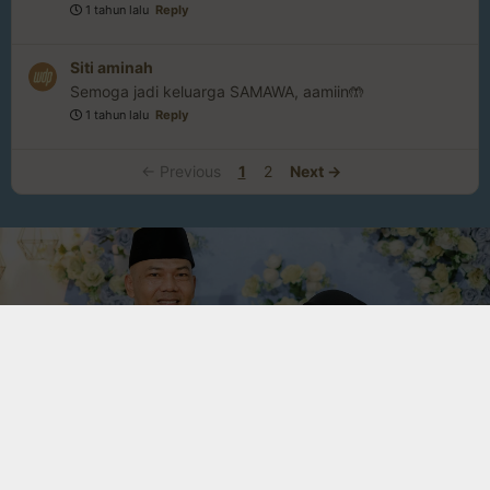
1 tahun lalu
Reply
Siti aminah
Semoga jadi keluarga SAMAWA, aamiin🤲
1 tahun lalu
Reply
← Previous
1
2
Next →