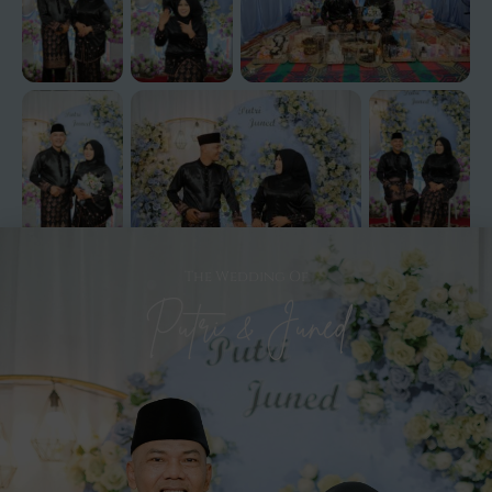
The Wedding Of
Putri & Juned
Wedding Gift
Doa restu anda merupakan karunia yang sangat berarti bagi
kami. Namun jika memberi adalah ungkapan tanda kasih
Anda, anda dapat memberi kado secara cashless maupun
fisik