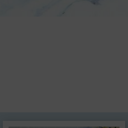
0
0
0
0
Hari
Jam
Menit
Detik
Dan di antara tanda-tanda (kebesaran)-Nya ialah Dia
menciptakan pasangan-pasangan untukmu dari jenismu sendiri,
agar kamu cenderung dan merasa tenteram kepadanya, dan Dia
menjadikan di antaramu rasa kasih dan sayang. Sungguh, pada
yang demikian itu benar-benar terdapat tanda-tanda (kebesaran
Allah) bagi kaum yang berpikir.
QS. Ar-Rum Ayat 21