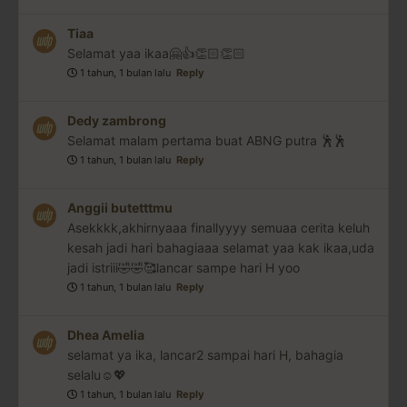
Tiaa
Selamat yaa ikaa🤗👍👏🏻👏🏻
1 tahun, 1 bulan lalu
Reply
Dedy zambrong
Selamat malam pertama buat ABNG putra 🕺🕺
1 tahun, 1 bulan lalu
Reply
Anggii butetttmu
Asekkkk,akhirnyaaa finallyyyy semuaa cerita keluh
kesah jadi hari bahagiaaa selamat yaa kak ikaa,uda
jadi istriii🤣🤣🥰lancar sampe hari H yoo
1 tahun, 1 bulan lalu
Reply
Dhea Amelia
selamat ya ika, lancar2 sampai hari H, bahagia
selalu☺️💖
1 tahun, 1 bulan lalu
Reply