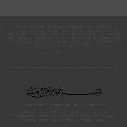
0
0
0
0
Days
Hours
Minutes
Seconds
Dan di antara tanda-tanda (kebesaran)-Nya ialah Dia
menciptakan pasangan-pasangan untukmu dari jenismu sendiri,
agar kamu cenderung dan merasa tenteram kepadanya, dan Dia
menjadikan di antaramu rasa kasih dan sayang. Sungguh, pada
yang demikian itu benar-benar terdapat tanda-tanda (kebesaran
Allah) bagi kaum yang berpikir.
QS. Ar-Rum Ayat 21
Assalamualaikum warahmatullahi wabarakatuh
Maha Suci Allah Subhanahu wa Ta'ala yang telah
menciptakan makhluk-Nya berpasang-pasangan. Ya Allah,
perkenankanlah dan Ridhoilah Pernikahan Kami.