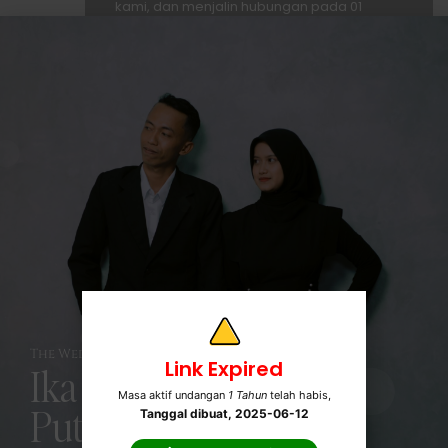
kami, dan menjalin hubungan pada 01
Desember 2019.
Lamaran (2024)
Selama 5 tahun saling mengenal satu sama
lain, dengan hati yang tulus kami
melangkah ke tahap yang lebih serius. Di
hadapan keluarga tercinta, kami mengikat
janji untuk selalu berdampingan pada 15
Desember 2024.
The Wedding Of
Link Expired
Ika &
Masa aktif undangan
1 Tahun
telah habis,
Putra
Tanggal dibuat, 2025-06-12
Menikah (2025)