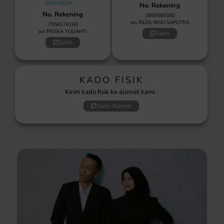
No. Rekening
No. Rekening
1869569380
a.n REZA IBNU SAPUTRA
7956174160
a.n FRISKA YULIANTI
Salin
Salin
KADO FISIK
Kirim kado fisik ke alamat kami :
Salin Alamat