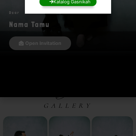
Katalog Gasnikah
Dengan izin Allah dan restu orang tua, kami
Dear
akan melangsungkan pernikahan pada 29
Juni 2025.
Nama Tamu
Open Invitation
Our
GALLERY