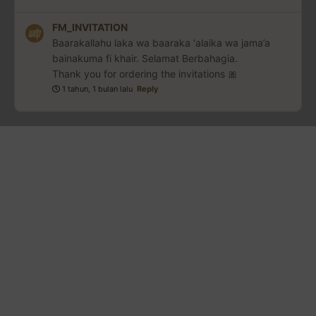
FM_INVITATION
Baarakallahu laka wa baaraka ‘alaika wa jama’a
bainakuma fi khair. Selamat Berbahagia.
Thank you for ordering the invitations 🎀
1 tahun, 1 bulan lalu
Reply