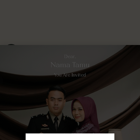
memberanikan dir
hubungan kami ke 
serius.
Dear,
Engagement
Nama Tamu
Perjalanan cinta 
You Are Invited
cerita. Setelah m
bersama, akhirnya
geri dan kedua or
kerumah loysa un
keseriusan dan me
menjadi pendampi
tunangan ini kami 
hanya kedua orang
dekat. Atas izin Al