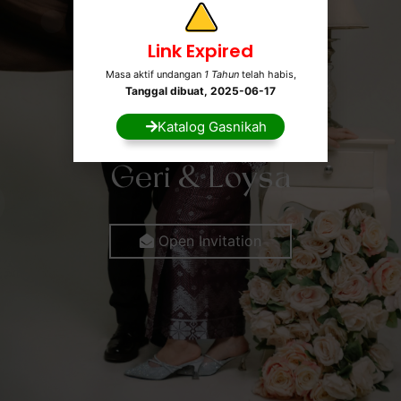
orang tua serta ke
melangkah menuju
Link Expired
hidup kami. Proses
Masa aktif undangan
1 Tahun
telah habis,
adakan secara pri
Tanggal dibuat, 2025-06-17
orangtua dan kerab
Katalog Gasnikah
The Wedding Celebration of
Geri & Loysa
Wedding
Open Invitation
Tak pernah kami 
sederhana itu aka
kami.
Di waktu yang tak 
semesta memperte
sama-sama sedang
sabar, tentang per