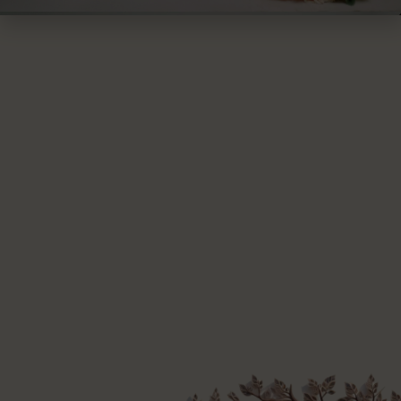
cinta yang tumbuh
Kami bukan dua pr
tapi bersama, kami
Tahun demi tahun 
tawa dan air mata,
pernah putus, agar
berjalan beriring
cinta, tapi juga d
akan kami bangun
Dan hari itu kini tel
Hari di mana kami m
bukan hanya sebag
sebagai sahabat s