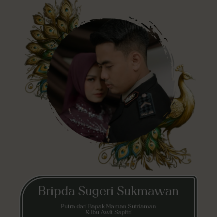
Bripda Sugeri Sukmawan
Putra dari Bapak Maman Sutriaman
& Ibu Awit Sapitri