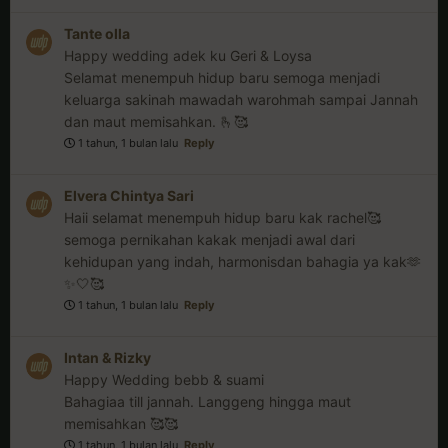
Tante olla
Happy wedding adek ku Geri & Loysa
Selamat menempuh hidup baru semoga menjadi
keluarga sakinah mawadah warohmah sampai Jannah
dan maut memisahkan. 🫰🥰
1 tahun, 1 bulan lalu
Reply
Elvera Chintya Sari
Haii selamat menempuh hidup baru kak rachel🥰
semoga pernikahan kakak menjadi awal dari
kehidupan yang indah, harmonisdan bahagia ya kak🫶
✨🤍🥰
1 tahun, 1 bulan lalu
Reply
Intan & Rizky
Happy Wedding bebb & suami
Bahagiaa till jannah. Langgeng hingga maut
memisahkan 🥰🥰
1 tahun, 1 bulan lalu
Reply