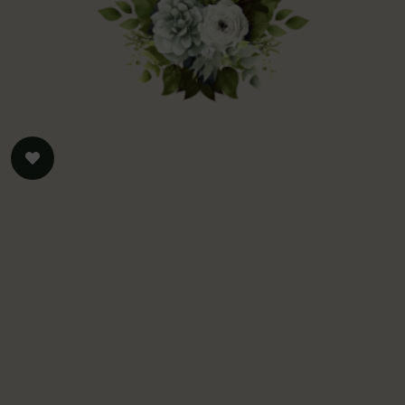
Perkenalan
Perjalanan cinta ka
sebuah perkenalan 
sahabat kami, Dian
Awal mulai dian m
melalui media sosi
berlanjut hingga 
untuk pertama kali
2023.