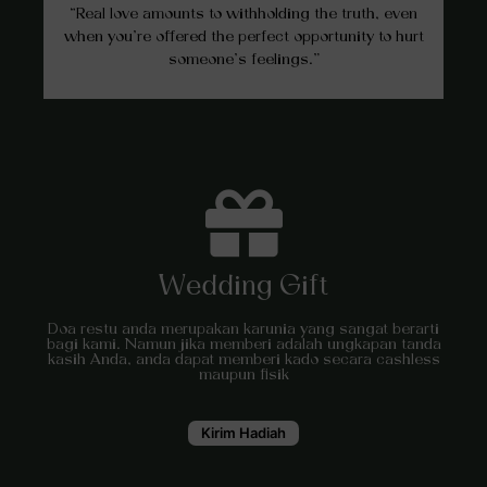
“Real love amounts to withholding the truth, even
when you’re offered the perfect opportunity to hurt
someone’s feelings.”
Wedding Gift
Doa restu anda merupakan karunia yang sangat berarti
bagi kami. Namun jika memberi adalah ungkapan tanda
kasih Anda, anda dapat memberi kado secara cashless
maupun fisik
Kirim Hadiah