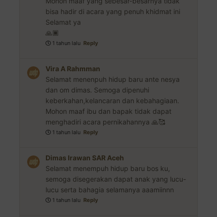
Mohon maaf yang sebesar-besarnya tidak
bisa hadir di acara yang penuh khidmat ini
Selamat ya
🙏🏿
1 tahun lalu
Reply
Vira A Rahmman
Selamat menenpuh hidup baru ante nesya
dan om dimas. Semoga dipenuhi
keberkahan,kelancaran dan kebahagiaan.
Mohon maaf ibu dan bapak tidak dapat
menghadiri acara pernikahannya 🙏🥰
1 tahun lalu
Reply
Dimas Irawan SAR Aceh
Selamat menempuh hidup baru bos ku,
semoga disegerakan dapat anak yang lucu-
lucu serta bahagia selamanya aaamiinnn
1 tahun lalu
Reply