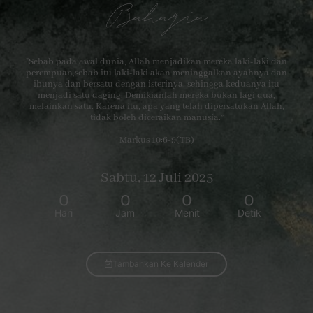
Bahagia
"Sebab pada awal dunia, Allah menjadikan mereka laki-laki dan
perempuan,sebab itu laki-laki akan meninggalkan ayahnya dan
ibunya dan bersatu dengan isterinya, sehingga keduanya itu
menjadi satu daging. Demikianlah mereka bukan lagi dua,
melainkan satu. Karena itu, apa yang telah dipersatukan Allah,
tidak boleh diceraikan manusia.”
Markus 10:6-9(TB)
Sabtu, 12 Juli 2025
0
0
0
0
Hari
Jam
Menit
Detik
Tambahkan Ke Kalender