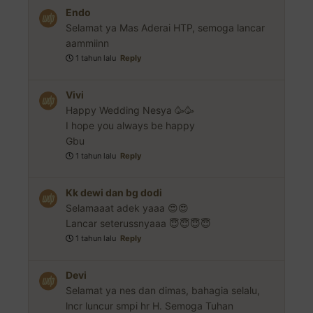
Endo
Selamat ya Mas Aderai HTP, semoga lancar
aammiinn
1 tahun lalu
Reply
Vivi
Happy Wedding Nesya 🥳🥳
I hope you always be happy
Gbu
1 tahun lalu
Reply
Kk dewi dan bg dodi
Selamaaat adek yaaa 😍😍
Lancar seterussnyaaa 😇😇😇😇
1 tahun lalu
Reply
Devi
Selamat ya nes dan dimas, bahagia selalu,
lncr luncur smpi hr H. Semoga Tuhan