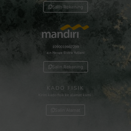
Salin Rekening
1090019957299
a.n Nesya Elvira Yuliani
Salin Rekening
KADO FISIK
Kirim kado fisik ke alamat kami :
Salin Alamat