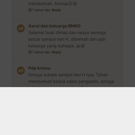
memberkati. Amin🙏🏻😘
1 tahun lalu
Reply
Asrul dan keluarga BMKG
Selamat buat dimas dan nesya semoga
lancar sampai hari H, diberkati dan jadi
keluarga yang bahagia. 🙏😁
1 tahun lalu
Reply
Pdp krisna
Smoga sukses sampai hari H nya, Tuhan
memberkati kedua calon pengantin, smoga
jadi kluarga yg takut akan Tuhan
1 tahun lalu
Reply
Salsabila & Sandi
Selamat Nesya dan suami semoga bahagia
happily ever after🥰😍
1 tahun lalu
Reply