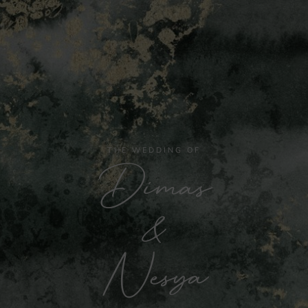
THE WEDDING OF
Dimas
&
Nesya