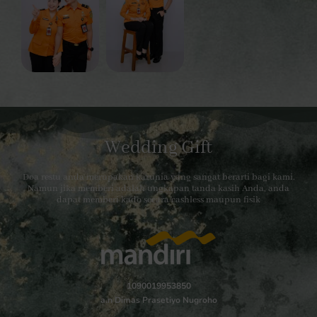
Wedding Gift
Doa restu anda merupakan karunia yang sangat berarti bagi kami.
Namun jika memberi adalah ungkapan tanda kasih Anda, anda
dapat memberi kado secara cashless maupun fisik
1090019953850
a.n Dimas Prasetiyo Nugroho