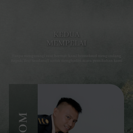
KEDUA
MEMPELAI
Tanpa mengurangi rasa hormat, kami bermaksud mengundang
Bapak/Ibu/Saudara/I untuk menghadiri acara pernikahan kami