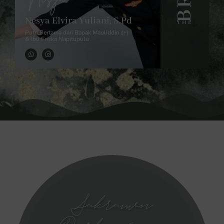
Nesya Elvira Yuliani, S.Pd
THE
Putri Pertama dari Bapak Mauliddin (+)
& Ibu Friska Napitupulu
Sakramen