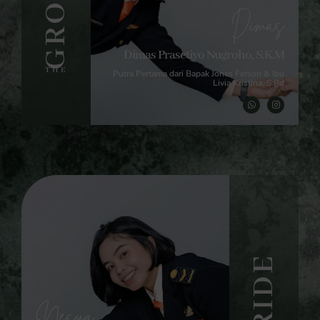
GROOM
Dimas
Dimas Prasetiyo Nugroho, S.K.M
THE
Putra Pertama dari Bapak Jones Ferson & Ibu
Livia Kristina, S.Pd
BRIDE
Nesya